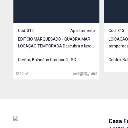
Cód:
312
Apartamento
Cód:
313
EDIFÍCIO MARQUESADO - QUADRA MAR
LOICAÇÃO 
LOCAÇÃO TEMPORADA Descubra o luxo e
temporada)
o conforto do Edifício Marquesado no
FRENTE MAR Apartamento Ed
coração de Balneário Camboriú! Este
Centro, Balneário Camboriú - SC
frente mar
Centro, Ba
imóvel oferece tudo o que você precisa
movimenta
para viver com qualidade: piso laminado e
próximo do
90
m²
2
2
1
2
porcelanato, acabamento em
Casa F