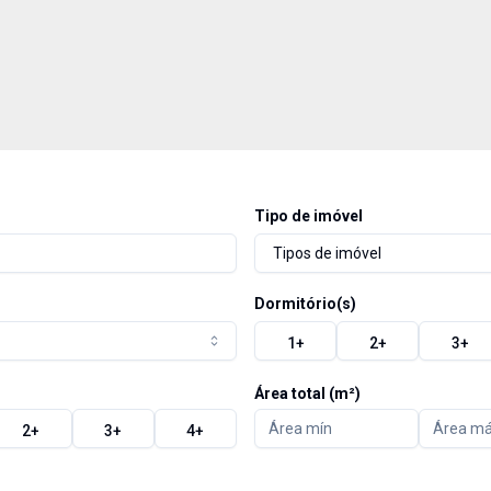
Tipo de imóvel
Tipos de imóvel
Dormitório(s)
1
+
2
+
3
+
Área total (m²)
2
+
3
+
4
+