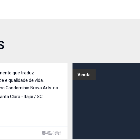
S
ento que traduz
Venda
de e qualidade de vida.
 no Condomínio Brava Arts, na
, este imóvel recém-
anta Clara
-
Itajaí
/
SC
combina sofisticação, conforto
a deslumbrante para o mar.
nte foi pensado para oferecer
4
3
2