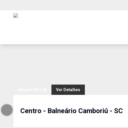
Aluguel
R$ 0,00
Ver Detalhes
Centro
-
Balneário Camboriú
-
SC