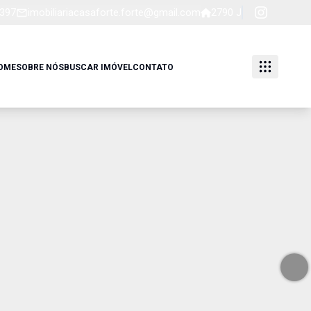
5397
imobiliariacasaforte.forte@gmail.com
2790 J
OME
SOBRE NÓS
BUSCAR IMÓVEL
CONTATO