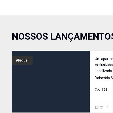
NOSSOS LANÇAMENTO
Um apartam
Aluguel
exclusivida
Localizado
Praia Brava
Balneário S
reformado 
e uma vist
Cód:
322
Cada ambie
be
121
m²