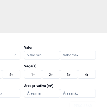
Valor
Vaga(s)
4
+
1
+
2
+
3
+
4
+
Área privativa (m²)
PESQUISAR