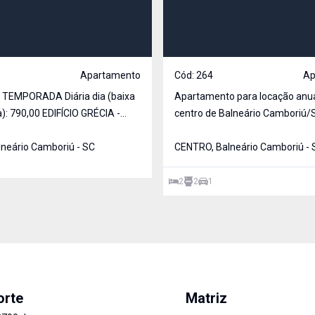
Apartamento
Cód:
264
Ap
TEMPORADA Diária dia (baixa
Apartamento para locação anua
: 790,00 EDIFÍCIO GRÉCIA -
centro de Balneário Camboriú/
. Grécia
a igreja matriz e o camelódrom
, localizado na avenida mais
lneário Camboriú - SC
Rua tranquila. * 02 dormitórios sendo 1
CENTRO, Balneário Camboriú - 
da de Balneário Camboriú,
suíte * 01 vaga de garagem * S
s melhores bares e
estar * Sala de jantar * Sacada
2
2
1
restaurantes da cidade. Este apartam
churrasqueira * Cozi
orte
Matriz